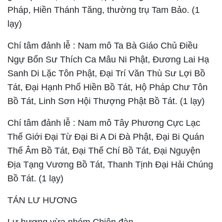
Pháp, Hiền Thánh Tăng, thường trụ Tam Bảo. (1
lạy)
Chí tâm đảnh lễ : Nam mô Ta Bà Giáo Chủ Ðiều
Ngự Bổn Sư Thích Ca Mâu Ni Phật, Ðương Lai Hạ
Sanh Di Lặc Tôn Phật, Ðại Trí Văn Thù Sư Lợi Bồ
Tát, Ðại Hạnh Phổ Hiền Bồ Tát, Hộ Pháp Chư Tôn
Bồ Tát, Linh Sơn Hội Thượng Phật Bồ Tát. (1 lạy)
Chí tâm đảnh lễ : Nam mô Tây Phương Cực Lạc
Thế Giới Đại Từ Đại Bi A Di Ðà Phật, Ðại Bi Quán
Thế Âm Bồ Tát, Ðại Thế Chí Bồ Tát, Ðại Nguyện
Ðịa Tạng Vương Bồ Tát, Thanh Tịnh Ðại Hải Chúng
Bồ Tát. (1 lạy)
TÁN LƯ HƯƠNG