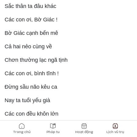
Sắc thân ta đâu khác
Các con ơi, Bờ Giác !
Bờ Giác cạnh bến mê
Cả hai nẻo cùng về
Chơn thường lạc ngã tịnh
Các con ơi, bình tĩnh !
Đừng sầu não kêu ca
Nay ta tuổi yếu già
Các con đều khôn lớn
Main navigation
Đừng khóc thương đau đớn
Trang chủ
Pháp tu
Hoạt động
Lịch vũ trụ