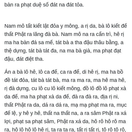
bàn ra phạt duệ số đát na đát tỏa.
Nam mô tất kiết lật đỏa y mông, a rị da, bà lô kiết đế
thất Phật ra lăng đà bà. Nam mô na ra cẩn trì, hê rị
ma ha bàn đá sa mế, tát bà a tha đậu thâu bằng, a
thệ dựng, tát bà tát đa, na ma bà già, ma phạt đạt
đậu, đát điệt tha.
Án a bà lô hê, lô ca đế, ca ra đế, di hê rị, ma ha bồ
đề tát đỏa, tát bà tát bà, ma ra ma ra, ma hê ma hê,
rị đà dựng, cu lô cu lô kiết mông, đồ lô đồ lô phạt xà
da đế, ma ha phạt xà da đế, đà ra đà ra, địa rị ni,
thất Phật ra da, dá ra dá ra, mạ mạ phạt ma ra, mục
đế lệ, y hê y hê, thất na thất na, a ra sâm Phật ra xá
lợi, phạt sa phạt sâm, Phật ra xá da, hô rô hô rô ma
ra, hô lô hô lô hê rị, ta ra ta ra, tất rị tất rị, tô rô tô rô,