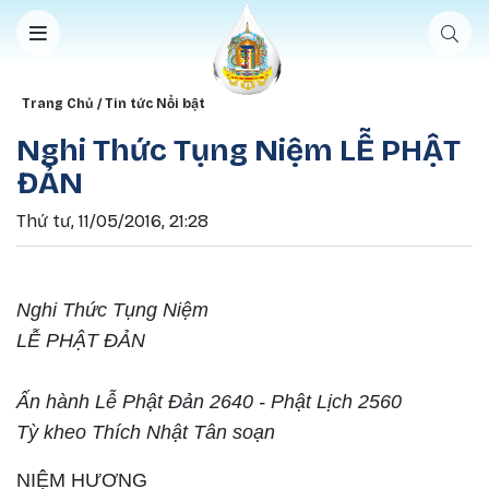
Nhảy đến nội dung
Breadcrumb
Trang Chủ
Tin tức Nổi bật
Nghi Thức Tụng Niệm LỄ PHẬT
ĐẢN
Thứ tư, 11/05/2016, 21:28
Nghi Thức Tụng Niệm
LỄ PHẬT ĐẢN
Ấn hành Lễ Phật Đản 2640 - Phật Lịch 2560
Tỳ kheo Thích Nhật Tân soạn
NIỆM HƯƠNG