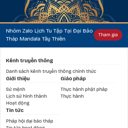
Nhóm Zalo Lịch Tu Tập Tại Đại Bảo
Tham gia
Tháp Mandala Tây Thiên
Phần chân
Kênh truyền thông
Danh sách kênh truyền thông chính thức
Giới thiệu
Giáo pháp
Sứ mệnh
Thực hành phật pháp
Lịch sử hình thành
Thực hành
Hoạt động
Tin tức
Pháp hội đại bảo tháp
Tin tức hoạt động