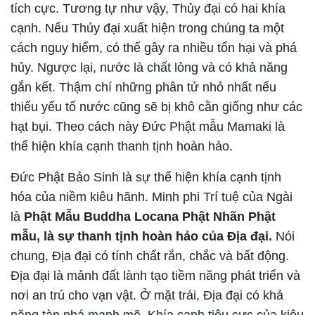
tích cực. Tương tự như vậy, Thủy đại có hai khía
cạnh. Nếu Thủy đại xuất hiện trong chúng ta một
cách nguy hiểm, có thể gây ra nhiều tổn hại và phá
hủy. Ngược lại, nước là chất lỏng và có khả năng
gắn kết. Thậm chí những phân tử nhỏ nhất nếu
thiếu yếu tố nước cũng sẽ bị khô cằn giống như các
hạt bụi. Theo cách này Đức Phật mẫu Mamaki là
thể hiện khía cạnh thanh tịnh hoàn hảo.
Đức Phật Bảo Sinh là sự thể hiện khía cạnh tịnh
hóa của niềm kiêu hãnh. Minh phi Trí tuệ của Ngài
là
Phật Mẫu Buddha Locana Phật Nhãn Phật
mẫu, là sự thanh tịnh hoàn hảo của Địa đại.
Nói
chung, Địa đại có tính chất rắn, chắc và bất động.
Địa đại là mảnh đất lành tạo tiềm năng phát triển và
nơi an trú cho vạn vật. Ở mặt trái, Địa đại có khả
năng tàn phá mạnh mẽ. Khía cạnh tiêu cực của kiêu