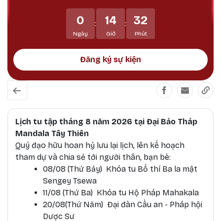
Phật Bản Tôn Mẫu Tính.
0
14
32
:
:
Ngày
Giờ
Phút
Đăng ký sự kiện
Lịch tu tập tháng 8 năm 2026 tại Đại Bảo Tháp
Mandala Tây Thiên
Quý đạo hữu hoan hỷ lưu lại lịch, lên kế hoạch
tham dự và chia sẻ tới người thân, bạn bè:
08/08 (Thứ Bảy) Khóa tu Bố thí Ba la mật
Sengey Tsewa
11/08 (Thứ Ba) Khóa tu Hộ Pháp Mahakala
20/08(Thứ Năm) Đại đàn Cầu an - Pháp hội
Dược Sư