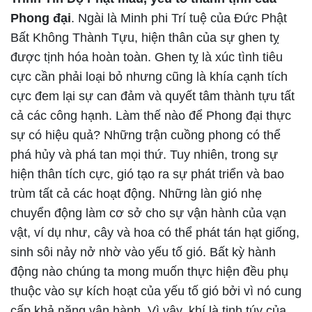
Phong đại
. Ngài là Minh phi Trí tuệ của Đức Phật
Bất Không Thành Tựu, hiện thân của sự ghen tỵ
được tịnh hóa hoàn toàn. Ghen tỵ là xúc tình tiêu
cực cần phải loại bỏ nhưng cũng là khía cạnh tích
cực đem lại sự can đảm và quyết tâm thành tựu tất
cả các công hạnh. Làm thế nào để Phong đại thực
sự có hiệu quả? Những trận cuồng phong có thể
phá hủy và phá tan mọi thứ. Tuy nhiên, trong sự
hiện thân tích cực, gió tạo ra sự phát triển và bao
trùm tất cả các hoạt động. Những làn gió nhẹ
chuyển động làm cơ sở cho sự vận hành của vạn
vật, ví dụ như, cây và hoa có thể phát tán hạt giống,
sinh sôi nảy nở nhờ vào yếu tố gió. Bất kỳ hành
động nào chúng ta mong muốn thực hiện đều phụ
thuộc vào sự kích hoạt của yếu tố gió bởi vì nó cung
cấp khả năng vận hành. Vì vậy, khí là tinh túy của