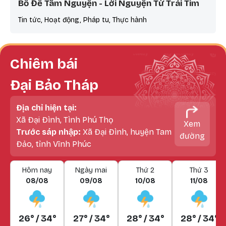
Bồ Đề Tâm Nguyện - Lời Nguyện Từ Trái Tim
Tin tức, Hoạt động, Pháp tu, Thực hành
Chiêm bái
Đại Bảo Tháp
Địa chỉ hiện tại:
Xã Đại Đình, Tình Phú Thọ
Xem
Trước sáp nhập:
Xã Đại Đình, huyện Tam
đường
Đảo, tỉnh Vĩnh Phúc
Hôm nay
Ngày mai
Thứ 2
Thứ 3
08/08
09/08
10/08
11/08
26° / 34°
27° / 34°
28° / 34°
28° / 34°