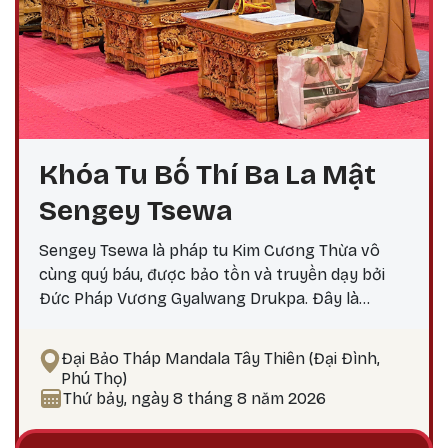
Khóa Tu Bố Thí Ba La Mật
Sengey Tsewa
Sengey Tsewa là pháp tu Kim Cương Thừa vô
cùng quý báu, được bảo tồn và truyền dạy bởi
Đức Pháp Vương Gyalwang Drukpa. Đây là
phương pháp thực hành giúp hành giả: Xả bỏ
phiền não bám chấp khổ đau Tích lũy công đức,
Đại Bảo Tháp Mandala Tây Thiên (Đại Đình,
hướng tới giác ngộ Tại sao nên thực hành vào
Phú Thọ)
ngày 25? Theo lịch Kim Cương Thừa, ngày 25 là
Thứ bảy, ngày 8 tháng 8 năm 2026
thời điểm công đức tu tập tăng trưởng mạnh
mẽ, đặc biệt thích hợp để thực hành các pháp tu