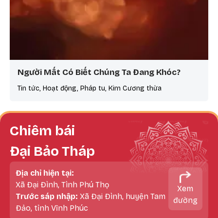
Người Mất Có Biết Chúng Ta Đang Khóc?
Tin tức, Hoạt động, Pháp tu, Kim Cương thừa
Chiêm bái
Đại Bảo Tháp
Địa chỉ hiện tại:
Xã Đại Đình, Tình Phú Thọ
Xem
Trước sáp nhập:
Xã Đại Đình, huyện Tam
đường
Đảo, tỉnh Vĩnh Phúc