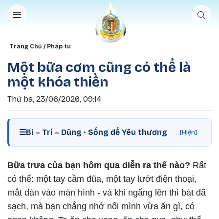
Nhảy đến nội dung
Breadcrumb
Trang Chủ
Pháp tu
Một bữa cơm cũng có thể là
một khóa thiền
Thứ ba, 23/06/2026, 09:14
☰
Bi – Trí – Dũng · Sống để Yêu thương
[Hiện]
Bữa trưa của bạn hôm qua diễn ra thế nào?
Rất
có thể: một tay cầm đũa, một tay lướt điện thoại,
mắt dán vào màn hình - và khi ngẩng lên thì bát đã
sạch, mà bạn chẳng nhớ nổi mình vừa ăn gì, có