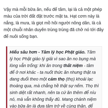
Vậy mà mỗi bữa ăn, nếu để tâm, lại là cả một phép
màu của trời đất đặt trước mặt ta. Hạt cơm này là
nắng, là mưa, là giọt mồ hôi người nông dân, là cả
một chuỗi nhân duyên trùng trùng đã chở nó tới đây
để nuôi sống bạn.
Hiểu sâu hơn - Tâm lý học Phật giáo.
Tâm
lý học Phật giáo lý giải vì sao ăn no bụng mà
lòng vẫn trống: khi ăn trong
thất niệm
- tâm
để ở nơi khác - ta nuốt thức ăn nhưng thật ra
đang đuổi theo một
cảm thọ
(thọ) khoái lạc
thoáng qua, mà chẳng hề thật sự nếm. Thọ thì
sinh diệt rất nhanh, nên ta cứ ăn thêm để níu
nó, mà vẫn không thấy đủ. Mang chánh niệm
vào bữa ăn là đưa tâm trở về cùng thân, để