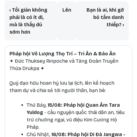
Book traversal links for Bi – Trí – D
‹
Tối giản không
Lên
Bạn là ai, khi gỡ
phải là có ít đi,
bỏ tấm danh
mà là thấy đủ
thiếp?
›
sớm hơn
Pháp hội Vô Lượng Thọ Trí – Tri Ân & Báo Ân
✦ Đức Thuksey Rinpoche và Tăng Đoàn Truyền
Thừa Drukpa ✦
Quý đạo hữu hoan hỷ lưu lại lịch, lên kế hoạch
tham dự và chia sẻ tới người thân, bạn bè:
Thứ Bảy,
15/08: Pháp hội Quan Âm Tara
Yuldog
- cầu nguyện quốc thái dân an, tiêu
trừ chướng ngại, vũ điệu Kim Cương Hộ
Pháp.
Chủ Nhật,
16/08: Pháp hội Di Đà Jangwa -