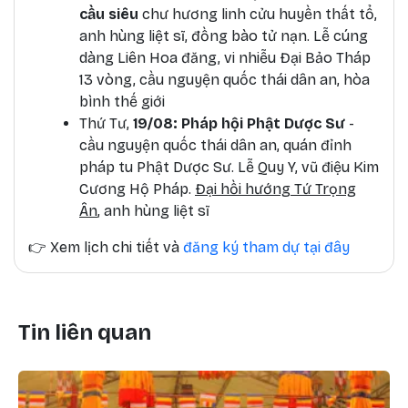
cầu siêu
chư hương linh cửu huyền thất tổ,
anh hùng liệt sĩ, đồng bào tử nạn. Lễ cúng
dàng Liên Hoa đăng, vi nhiễu Đại Bảo Tháp
13 vòng, cầu nguyện quốc thái dân an, hòa
bình thế giới
Thứ Tư,
19/08: Pháp hội Phật Dược Sư
-
cầu nguyện quốc thái dân an, quán đỉnh
pháp tu Phật Dược Sư. Lễ Quy Y, vũ điệu Kim
Cương Hộ Pháp.
Đại hồi hướng Tứ Trọng
Ân
, anh hùng liệt sĩ
👉
Xem lịch chi tiết và
đăng ký tham dự tại đây
Tin liên quan