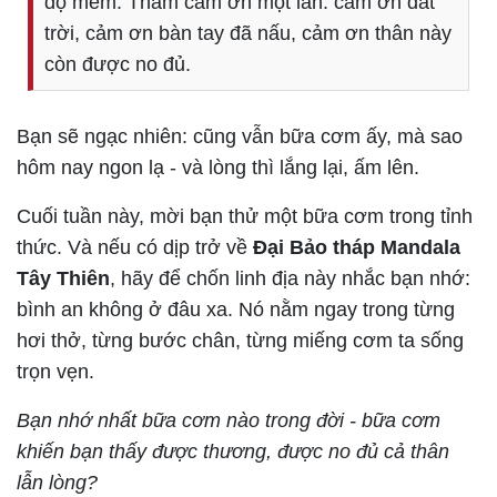
độ mềm. Thầm cảm ơn một lần: cảm ơn đất
trời, cảm ơn bàn tay đã nấu, cảm ơn thân này
còn được no đủ.
Bạn sẽ ngạc nhiên: cũng vẫn bữa cơm ấy, mà sao
hôm nay ngon lạ - và lòng thì lắng lại, ấm lên.
Cuối tuần này, mời bạn thử một bữa cơm trong tỉnh
thức. Và nếu có dịp trở về
Đại Bảo tháp Mandala
Tây Thiên
, hãy để chốn linh địa này nhắc bạn nhớ:
bình an không ở đâu xa. Nó nằm ngay trong từng
hơi thở, từng bước chân, từng miếng cơm ta sống
trọn vẹn.
Bạn nhớ nhất bữa cơm nào trong đời - bữa cơm
khiến bạn thấy được thương, được no đủ cả thân
lẫn lòng?