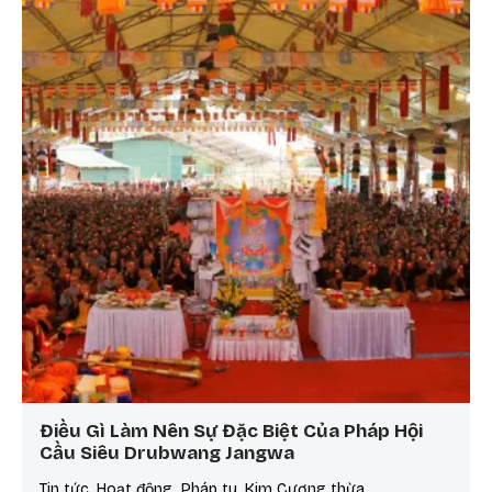
Điều Gì Làm Nên Sự Đặc Biệt Của Pháp Hội
Cầu Siêu Drubwang Jangwa
Tin tức, Hoạt động, Pháp tu, Kim Cương thừa