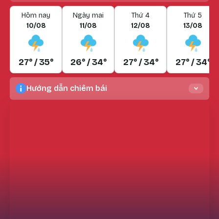
Hôm nay
Ngày mai
Thứ 4
Thứ 5
10/08
11/08
12/08
13/08
27° / 35°
26° / 34°
27° / 34°
27° / 34°
Hướng dẫn chiêm bái