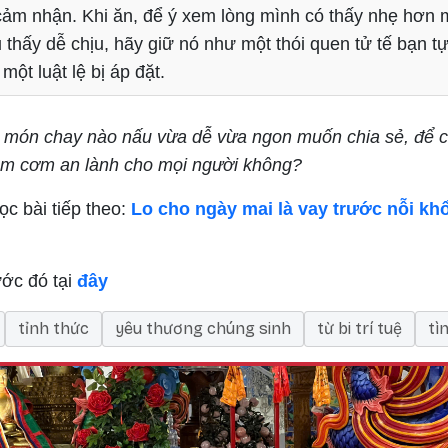
cảm nhận. Khi ăn, để ý xem lòng mình có thấy nhẹ hơn 
 thấy dễ chịu, hãy giữ nó như một thói quen tử tế bạn t
một luật lệ bị áp đặt.
 món chay nào nấu vừa dễ vừa ngon muốn chia sẻ, để 
m cơm an lành cho mọi người không?
c bài tiếp theo:
Lo cho ngày mai là vay trước nỗi kh
ước đó tại
đây
tỉnh thức
yêu thương chúng sinh
từ bi trí tuệ
tì