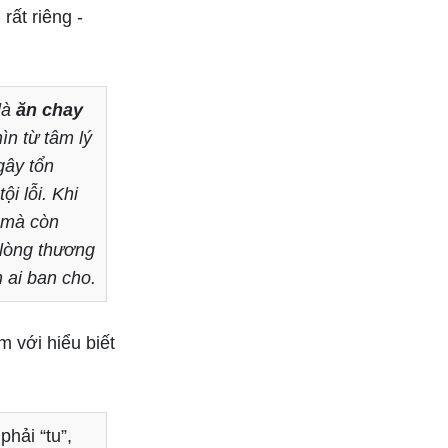
rất riêng -
Bắt đầu các mối quan hệ
thân mật
là
ăn chay
hìn từ tâm lý
gây tổn
i lỗi. Khi
, mà còn
 lòng thương
n ai ban cho.
 với hiểu biết
hải “tu”,