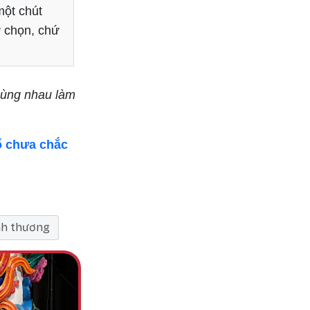
một chút
ự chọn, chứ
cùng nhau làm
ổ chưa chắc
nh thương