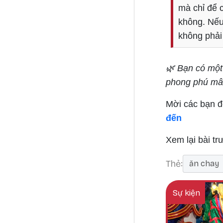
mà chỉ để 
không. Nếu
không phải 
🌿 Bạn có một
phong phú mâ
Mời các bạn đọ
đến
Xem lại bài tr
Thẻ
ăn chay
Sự kiện