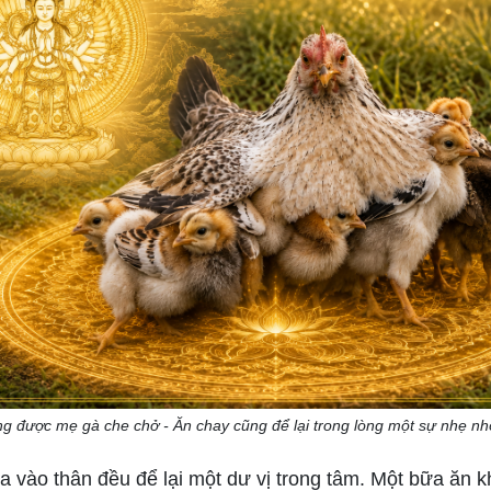
ng được mẹ gà che chở - Ăn chay cũng để lại trong lòng một sự nhẹ nh
a vào thân đều để lại một dư vị trong tâm. Một bữa ăn 