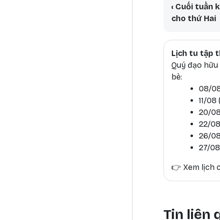
Book tr
‹
Cuối tuần k
cho thứ Hai
Lịch tu tập
Quý đạo hữu h
bè:
08/08
11/08
20/08
22/08
26/08
27/08
👉
Xem lịch c
Tin liên