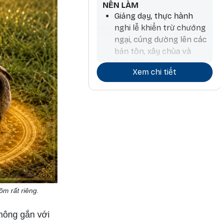
NÊN LÀM
Giảng dạy, thực hành
nghi lễ khiển trừ chướng
ngại, cúng dường lên các
bản tôn, xây chùa và
Bảo tháp
Xem chi tiết
Tiến hành hoạt động
thương mại và ký kết
hợp đồng
Làm nông nghiệp và
trồng cây, làm thuốc,
phẫu thuật, làm hương,
chiêm tinh
Các hoạt động liên quan
đến đá và kim loại quý
õm rất riêng.
Công việc kiến trúc và
không gắn với
liên quan đến nước, đi lại