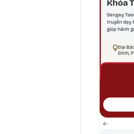
Khóa T
Sengey Tsew
truyền dạy
giúp hành g
ngộ Tại sao
điểm công đ
Đại Bả
pháp tu Phậ
Đình, 