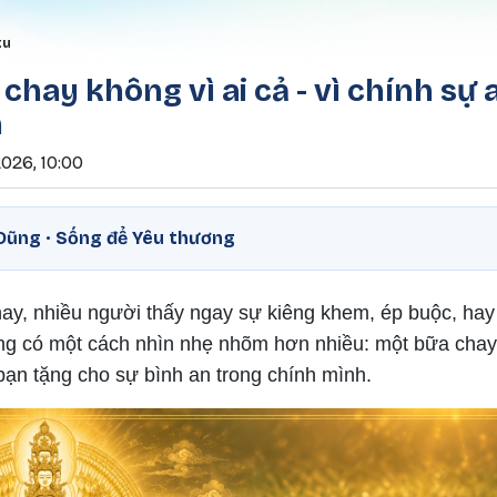
Nhảy đến nội dung
rumb
tu
chay không vì ai cả - vì chính sự 
n
026, 10:00
– Dũng · Sống để Yêu thương
hay, nhiều người thấy ngay sự kiêng khem, ép buộc, hay
g có một cách nhìn nhẹ nhõm hơn nhiều: một bữa chay, 
ạn tặng cho sự bình an trong chính mình.