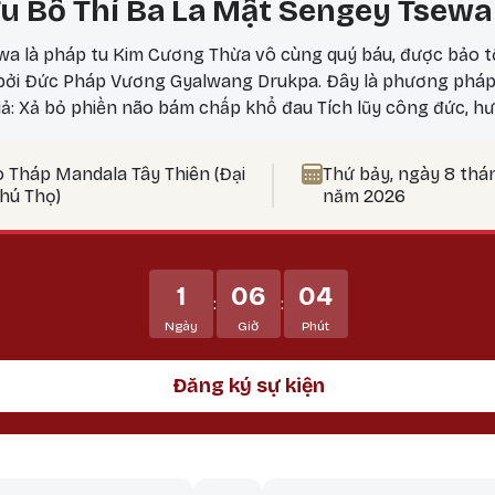
u Bố Thí Ba La Mật Sengey Tsewa
a là pháp tu Kim Cương Thừa vô cùng quý báu, được bảo t
 bởi Đức Pháp Vương Gyalwang Drukpa. Đây là phương phá
iả: Xả bỏ phiền não bám chấp khổ đau Tích lũy công đức, hư
 nên thực hành vào ngày 25? Theo lịch Kim Cương Thừa, ngà
ức tu tập tăng trưởng mạnh mẽ, đặc biệt thích hợp để thự
o Tháp Mandala Tây Thiên (Đại
Thứ bảy, ngày 8 thá
t Bản Tôn Mẫu Tính.
Phú Thọ)
năm 2026
1
06
04
:
:
Ngày
Giờ
Phút
Đăng ký sự kiện