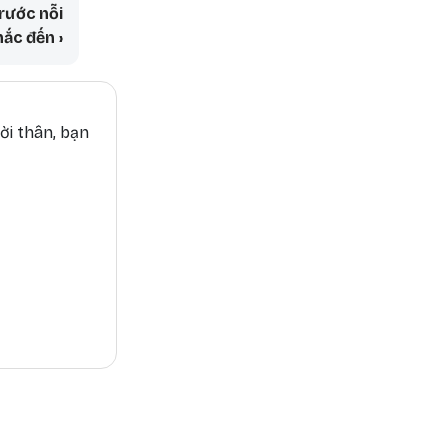
ng · Sống để Yêu thương
rước nỗi
hắc đến
›
ời thân, bạn