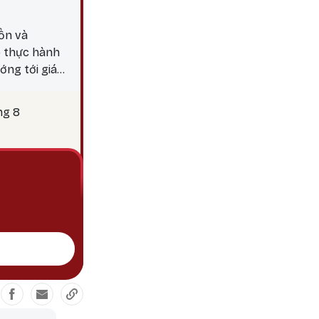
ồn và
p thực hành
ớng tới giác
y 25 là thời
c hành các
ng 8