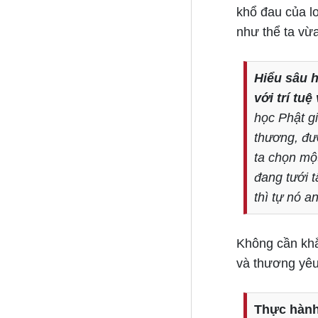
khổ đau của lo
như thể ta vừa
Hiểu sâu h
với trí tu
học Phật gi
thương, đư
ta chọn một
đang tưới 
thì tự nó a
Không cần khắ
và thương yêu
Thực hành