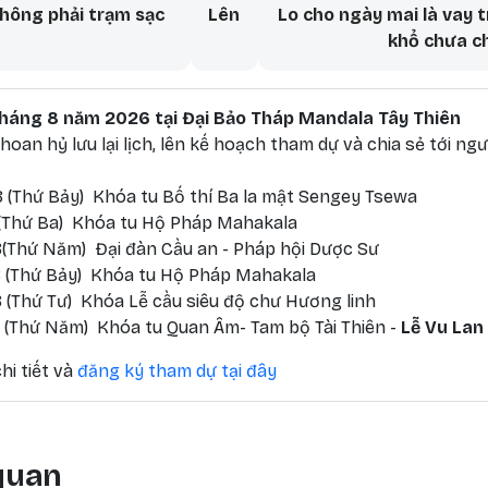
aversal links for Bi – Trí – Dũ
hông phải trạm sạc
Lên
Lo cho ngày mai là vay t
khổ chưa c
 tháng 8 năm 2026 tại Đại Bảo Tháp Mandala Tây Thiên
oan hỷ lưu lại lịch, lên kế hoạch tham dự và chia sẻ tới ngư
 (Thứ Bảy) Khóa tu Bố thí Ba la mật Sengey Tsewa
 (Thứ Ba) Khóa tu Hộ Pháp Mahakala
(Thứ Năm) Đại đàn Cầu an - Pháp hội Dược Sư
 (Thứ Bảy) Khóa tu Hộ Pháp Mahakala
 (Thứ Tư) Khóa Lễ cầu siêu độ chư Hương linh
 (Thứ Năm) Khóa tu Quan Âm- Tam bộ Tài Thiên -
Lễ Vu Lan
hi tiết và
đăng ký tham dự tại đây
 quan