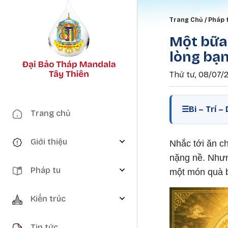
Breadc
Trang Chủ
Pháp 
Một bữa 
lòng bạ
Thứ tư, 08/07/2
Main navigation
☰
Bi – Trí 
Trang chủ
Giới thiệu
Nhắc tới ăn c
nặng nề. Nhưn
Pháp tu
một món quà b
Kiến trúc
Tin tức