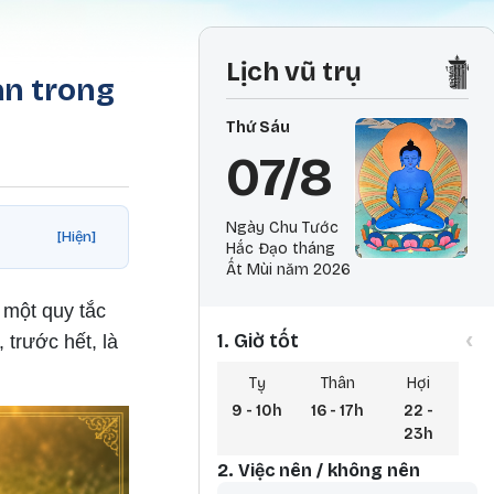
Lịch vũ trụ
an trong
Thứ Sáu
07/8
Ngày Chu Tước
[Hiện]
Hắc Đạo tháng
Ất Mùi năm 2026
 một quy tắc
‹
1. Giờ tốt
trước hết, là
Tỵ
Thân
Hợi
9 - 10h
16 - 17h
22 -
23h
2. Việc nên / không nên