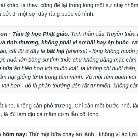
ài khác, lạ thay, cũng để lại trong lòng một sự nhẹ nhõm 
 bớt đi một sợi dây ràng buộc vô hình.
ơn · Tâm lý học Phật giáo.
Tinh thần của Truyền thừa 
ệ và tình thương, không phải vì sợ hãi hay ép buộc
. N
áo, cốt lõi ở đây là
bất hại
(ahimsa) - lòng không muốn 
ợc nuôi lớn bằng sự tỉnh thức chứ không bằng mặc cảm tộ
 bữa ăn hiền hơn với muôn loài, ta không chỉ nuôi thân
tẩm hạt giống từ bi trong tâm mình. Và một tâm quen với
n vui hơn - đó là phần thưởng đến rất tự nhiên, không cầ
t khe, không cần phô trương. Chỉ cần một bước nhỏ, làm
, là đủ làm dịu cả mâm cơm lẫn cõi lòng.
 hôm nay:
Thử một bữa chay an lành - không vì áp lực p