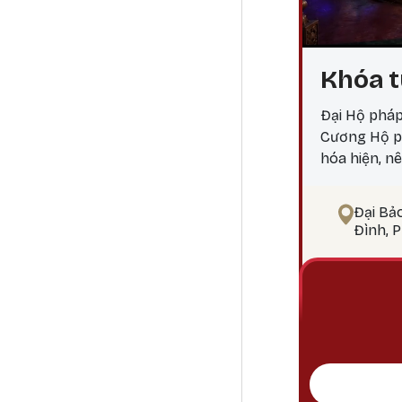
Khóa t
Đại Hộ pháp
Cương Hộ ph
hóa hiện, n
Mahakala là
các chướng 
Đại Bả
sự suy thoái
Đình, 
hành giả và