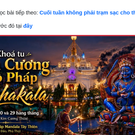
c bài tiếp theo:
Cuối tuần không phải trạm sạc cho t
ước đó tại
đây