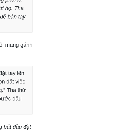
ới họ. Tha
để bàn tay
hôi mang gánh
ặt tay lên
n đặt việc
.” Tha thứ
 bước đầu
 bắt đầu đặt