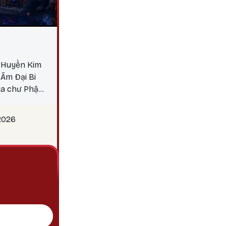
i Huyền Kim
Âm Đại Bi
ủa chư Phật.
ác nghiệp,
 tránh khỏi
2026
 dẫn dắt các