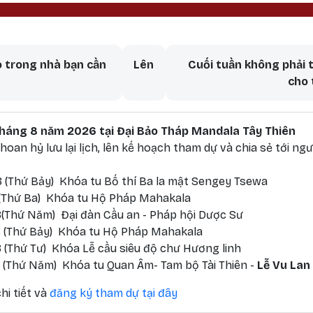
aversal links for Bi – Trí – Dũ
 trong nhà bạn cần
Lên
Cuối tuần không phải 
cho 
 tháng 8 năm 2026 tại Đại Bảo Tháp Mandala Tây Thiên
oan hỷ lưu lại lịch, lên kế hoạch tham dự và chia sẻ tới ngư
 (Thứ Bảy) Khóa tu Bố thí Ba la mật Sengey Tsewa
 (Thứ Ba) Khóa tu Hộ Pháp Mahakala
(Thứ Năm) Đại đàn Cầu an - Pháp hội Dược Sư
 (Thứ Bảy) Khóa tu Hộ Pháp Mahakala
 (Thứ Tư) Khóa Lễ cầu siêu độ chư Hương linh
 (Thứ Năm) Khóa tu Quan Âm- Tam bộ Tài Thiên -
Lễ Vu Lan
hi tiết và
đăng ký tham dự tại đây