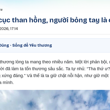
Nhảy đến nội dung
rumb
tu
ục than hồng, người bỏng tay là 
2026, 17:14
– Dũng · Sống để Yêu thương
thương lòng ta mang theo nhiều năm. Một lời phản bội, 
ời đã làm ta tổn thương sâu sắc. Ta tự nhủ: “Tha thứ ư
 xứng đáng.” Và thế là ta giữ chặt nỗi hận, như giữ mộ
a mình.