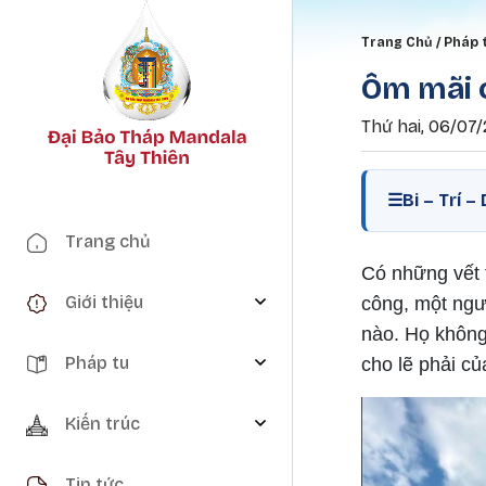
Breadc
Trang Chủ
Pháp 
Ôm mãi c
Thứ hai, 06/07/
☰
Bi – Trí 
Main navigation
Trang chủ
Có những vết 
Giới thiệu
công, một ngư
nào. Họ không
Pháp tu
cho lẽ phải củ
Kiến trúc
Tin tức