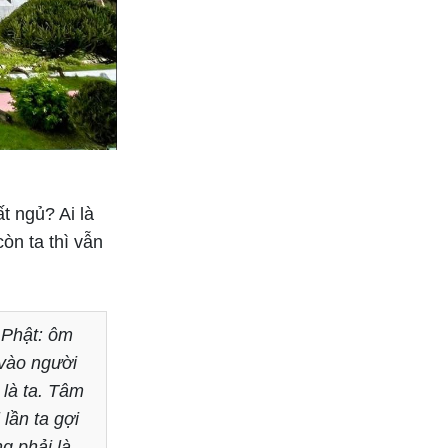
t ngủ? Ai là
òn ta thì vẫn
 Phật: ôm
vào người
 là ta. Tâm
 lần ta gợi
ng phải là