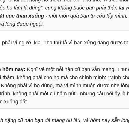
iệc họ làm là đúng”, cũng không buộc bạn phải thân lại v
ặt cục than xuống
- một món quà bạn tự cứu lấy mình, 
và lòng được nguội.
 phải vì người kia. Tha thứ là vì bạn xứng đáng được t
 hôm nay:
Nghĩ về một nỗi hận cũ bạn vẫn mang. Thử đ
i thầm, không phải cho họ mà cho chính mình: “Mình chọ
 Không phải vì họ đúng, mà vì mình muốn được nhẹ lòng
 trình, không phải một cú bấm nút - nhưng câu nói ấy là
an xuống đất.
h nặng cũ nào bạn đã mang đủ lâu, và hôm nay sẵn lòng