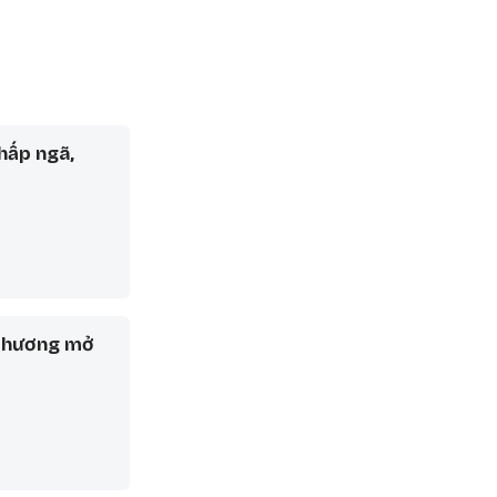
hấp ngã,
 thương mở