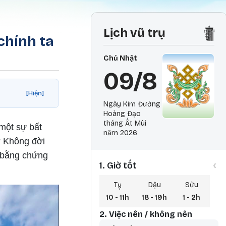
Lịch vũ trụ
chính ta
Chủ Nhật
09/8
[Hiện]
Ngày Kim Đường
Hoàng Đạo
tháng Ất Mùi
một sự bất
năm 2026
? Không đời
t bằng chứng
‹
1. Giờ tốt
Tỵ
Dậu
Sửu
10 - 11h
18 - 19h
1 - 2h
2. Việc nên / không nên