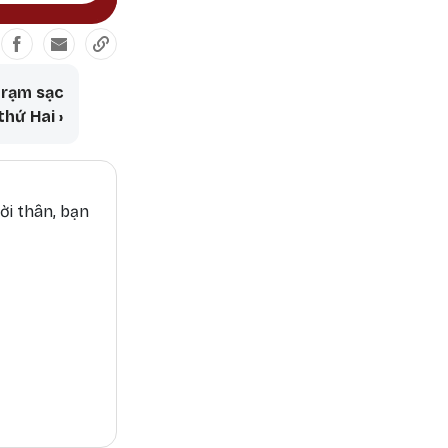
ng · Sống để Yêu thương
trạm sạc
thứ Hai
›
ời thân, bạn