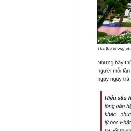
Tha thứ không phả
Nhưng hãy thử 
người mỗi lần 
ngày ngày trả 
Hiểu sâu h
lòng oán h
khác - nhưn
lý học Phật
lại vết thư