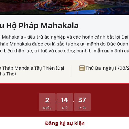
u Hộ Pháp Mahakala
 Mahakala - tiêu trừ ác nghiệp và các hoàn cảnh bất lợi Đạ
áp Mahakala được coi là sắc tướng uy mãnh do Đức Quan 
êu biểu thần lực, trí tuệ và các công hạnh bi mẫn uy mãnh c
 Hộ pháp hàng đầu, uy mãnh và tràn đầy thần lực, tiêu trừ 
ngại, và các hoàn cảnh bất lợi. Mahakala bảo vệ Phật pháp
o Tháp Mandala Tây Thiên (Đại
Thứ Ba, ngày 11/08/
, tiêu trừ các thế lực gây chướng ngại đối với Phật pháp và,
Phú Thọ)
 bảo vệ họ tránh khỏi tất cả các vô minh và mê lầm.
2
14
37
:
:
Ngày
Giờ
Phút
Đăng ký sự kiện