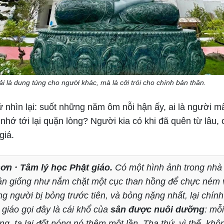
i là dung túng cho người khác, mà là cởi trói cho chính bản thân.
nhìn lại: suốt những năm ôm nỗi hận ấy, ai là người mấ
nhớ tới lại quặn lòng? Người kia có khi đã quên từ lâu, c
giá.
ơn · Tâm lý học Phật giáo.
Có một hình ảnh trong nhà
ận giống như nắm chặt một cục than hồng để chực ném 
g người bị bỏng trước tiên, và bỏng nặng nhất, lại chính
 giáo gọi đây là cái khổ của
sân được nuôi dưỡng
: mỗi
ơng, ta lại đốt nóng nó thêm một lần. Tha thứ, vì thế, khô