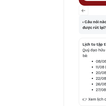
Book tr
‹
Câu nói nào
được rút lại?
Lịch tu tập
Quý đạo hữu h
bè:
08/08
11/08
20/08
22/08
26/08
27/08
👉
Xem lịch c