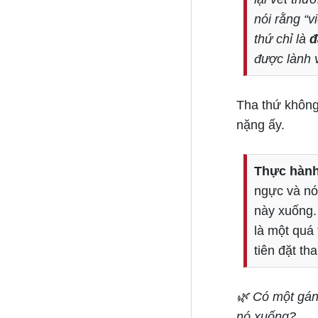
nói rằng “v
thứ chỉ là
đ
được lành 
Tha thứ không
nặng ấy.
Thực hành
ngực và nó
này xuống.
là một quá
tiên đặt th
🌿 Có một gán
nó xuống?