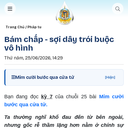
Nhảy đến nội dung
Breadcrumb
Trang Chủ
Pháp tu
Bám chấp - sợi dây trói buộc
vô hình
Thứ năm, 25/06/2026, 14:29
☰
Mỉm cười bước qua cửa tử
[Hiện]
Bạn đang đọc
kỳ 7
của chuỗi 25 bài
Mỉm cười
bước qua cửa tử.
Ta thường nghĩ khổ đau đến từ bên ngoài,
nhưng gốc rễ thầm lặng hơn nằm ở chính sự