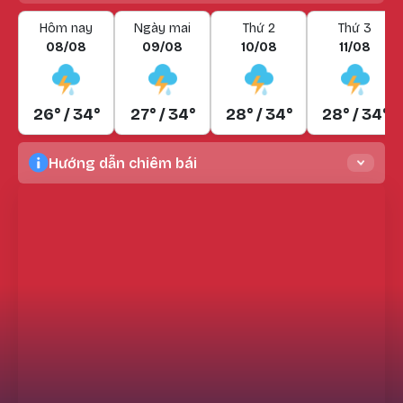
Hôm nay
Ngày mai
Thứ 2
Thứ 3
08/08
09/08
10/08
11/08
26° / 34°
27° / 34°
28° / 34°
28° / 34°
Hướng dẫn chiêm bái