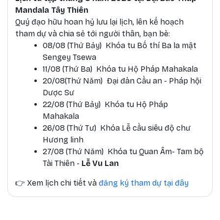
Mandala Tây Thiên
Quý đạo hữu hoan hỷ lưu lại lịch, lên kế hoạch
tham dự và chia sẻ tới người thân, bạn bè:
08/08 (Thứ Bảy) Khóa tu Bố thí Ba la mật
Sengey Tsewa
11/08 (Thứ Ba) Khóa tu Hộ Pháp Mahakala
20/08(Thứ Năm) Đại đàn Cầu an - Pháp hội
Dược Sư
22/08 (Thứ Bảy) Khóa tu Hộ Pháp
Mahakala
26/08 (Thứ Tư) Khóa Lễ cầu siêu độ chư
Hương linh
27/08 (Thứ Năm) Khóa tu Quan Âm- Tam bộ
Tài Thiên -
Lễ Vu Lan
👉
Xem lịch chi tiết và
đăng ký tham dự tại đây