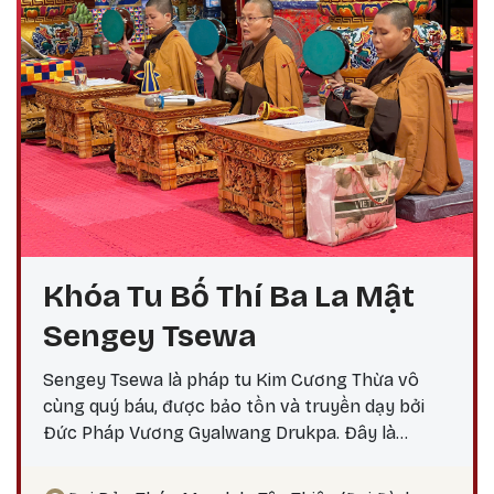
Khóa Tu Bố Thí Ba La Mật
Sengey Tsewa
Sengey Tsewa là pháp tu Kim Cương Thừa vô
cùng quý báu, được bảo tồn và truyền dạy bởi
Đức Pháp Vương Gyalwang Drukpa. Đây là
phương pháp thực hành giúp hành giả: Xả bỏ
phiền não bám chấp khổ đau Tích lũy công đức,