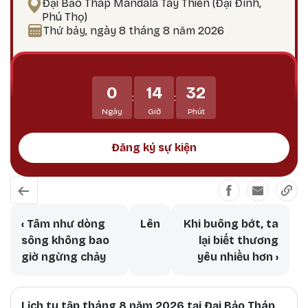
Đại Bảo Tháp Mandala Tây Thiên (Đại Đình,
hướng tới giác ngộ Tại sao nên thực hành vào
Phú Thọ)
ngày 25? Theo lịch Kim Cương Thừa, ngày 25 là
Thứ bảy, ngày 8 tháng 8 năm 2026
thời điểm công đức tu tập tăng trưởng mạnh
mẽ, đặc biệt thích hợp để thực hành các pháp tu
Phật Bản Tôn Mẫu Tính.
0
14
32
:
:
Ngày
Giờ
Phút
Đăng ký sự kiện
Book traversal links for Mỉm cười b
‹
Tâm như dòng
Lên
Khi buông bớt, ta
sông không bao
lại biết thương
giờ ngừng chảy
yêu nhiều hơn
›
Lịch tu tập tháng 8 năm 2026 tại Đại Bảo Tháp