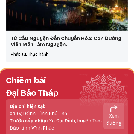
Từ Cầu Nguyện Đến Chuyển Hóa: Con Đường
Viên Mãn Tâm Nguyện.
Pháp tu, Thực hành
Chiêm bái
Đại Bảo Tháp
Địa chỉ hiện tại:
Xã Đại Đình, Tình Phú Thọ
Xem
Trước sáp nhập:
Xã Đại Đình, huyện Tam
đường
Đảo, tỉnh Vĩnh Phúc