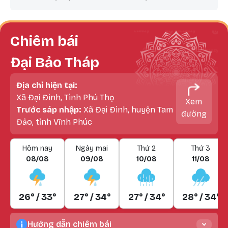
Chiêm bái
Đại Bảo Tháp
Địa chỉ hiện tại:
Xã Đại Đình, Tình Phú Thọ
Xem
Trước sáp nhập:
Xã Đại Đình, huyện Tam
đường
Đảo, tỉnh Vĩnh Phúc
Hôm nay
Ngày mai
Thứ 2
Thứ 3
08/08
09/08
10/08
11/08
26° / 33°
27° / 34°
27° / 34°
28° / 34°
Hướng dẫn chiêm bái