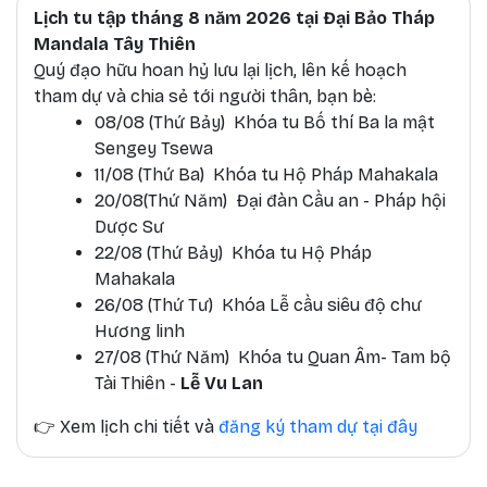
Lịch tu tập tháng 8 năm 2026 tại Đại Bảo Tháp
Mandala Tây Thiên
Quý đạo hữu hoan hỷ lưu lại lịch, lên kế hoạch
tham dự và chia sẻ tới người thân, bạn bè:
08/08 (Thứ Bảy) Khóa tu Bố thí Ba la mật
Sengey Tsewa
11/08 (Thứ Ba) Khóa tu Hộ Pháp Mahakala
20/08(Thứ Năm) Đại đàn Cầu an - Pháp hội
Dược Sư
22/08 (Thứ Bảy) Khóa tu Hộ Pháp
Mahakala
26/08 (Thứ Tư) Khóa Lễ cầu siêu độ chư
Hương linh
27/08 (Thứ Năm) Khóa tu Quan Âm- Tam bộ
Tài Thiên -
Lễ Vu Lan
👉
Xem lịch chi tiết và
đăng ký tham dự tại đây