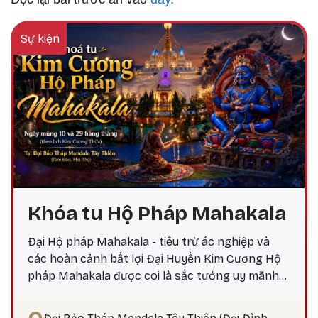
Sự kiện
Khóa tu Hộ Pháp Mahakala
Đại Hộ pháp Mahakala - tiêu trừ ác nghiệp và
các hoàn cảnh bất lợi Đại Huyền Kim Cương Hộ
pháp Mahakala được coi là sắc tướng uy mãnh
do Đức Quan Âm Đại Bi hóa hiện, nêu biểu thần
lực, trí tuệ và các công hạnh bi mẫn uy mãnh của