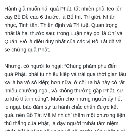
Hành giả muốn hái quả Phật, tất nhiên phải leo lên
cây Bồ Đề cao 6 thước, là Bố thí, Trì giới, Nhẫn
nhục, Tinh tấn, Thiền định và Trí tuệ. Quan trọng
nhất là hai thước sau; trong Luận này gọi lá Chỉ và
Quán. Đó là điều duy nhất của các vị Bồ Tát đã và
sẽ chứng quả Phật.
Nhưng, có người lo ngại: “Chúng phàm phu đến
quả Phật, phải tu nhiều kiếp và trải qua thời gian lâu
xa là ba vô số kiếp; hơn nữa, ở cõi Ta bà này có rất
nhiều chướng ngại, và không thường gặp Phật, sự
tu khó thành công”. Muốn cho những người ấy hết
lo ngại, bảo đảm sự tu hành chắc chắn được kết
quả, nên Bồ Tát Mã Minh chỉ thêm một phương tiện
thù thắng của Phật, là dạy người “Nhất tâm niệm