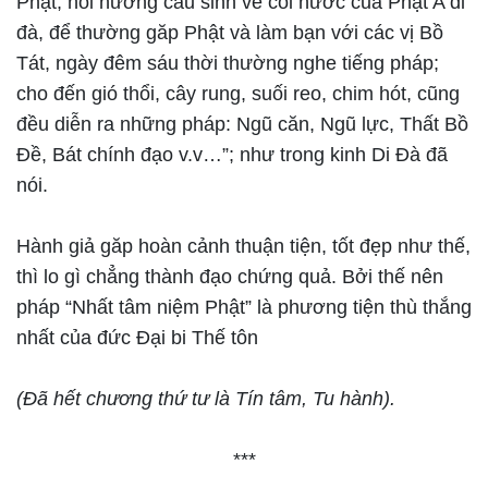
Phật, hồi hướng cầu sinh về cõi nước của Phật A di
đà, để thường găp Phật và làm bạn với các vị Bồ
Tát, ngày đêm sáu thời thường nghe tiếng pháp;
cho đến gió thổi, cây rung, suối reo, chim hót, cũng
đều diễn ra những pháp: Ngũ căn, Ngũ lực, Thất Bồ
Đề, Bát chính đạo v.v…”; như trong kinh Di Đà đã
nói.
Hành giả găp hoàn cảnh thuận tiện, tốt đẹp như thế,
thì lo gì chẳng thành đạo chứng quả. Bởi thế nên
pháp “Nhất tâm niệm Phật” là phương tiện thù thắng
nhất của đức Đại bi Thế tôn
(Đã hết chương thứ tư là Tín tâm, Tu hành).
***