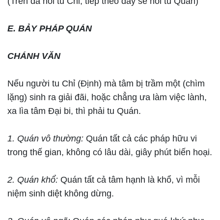
(Trên đã nói tu Chỉ, tiếp theo đây sẽ nói tu Quán)
E. BẢY PHÁP QUÁN
CHÁNH VĂN
Nếu người tu Chỉ (Định) mà tâm bị trầm một (chìm
lặng) sinh ra giải đãi, hoặc chẳng ưa làm việc lành,
xa lìa tâm Đại bi, thì phải tu Quán.
1. Quán vô thường:
Quán tất cả các pháp hữu vi
trong thế gian, không có lâu dài, giây phút biến hoại.
2. Quán khổ:
Quán tất cả tâm hạnh là khổ, vì mỗi
niệm sinh diệt không dừng.