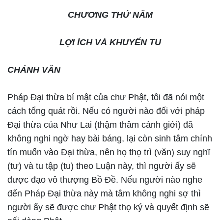
CHƯƠNG THỨ NĂM
LỢI ÍCH VÀ KHUYẾN TU
CHÁNH VĂN
Pháp Đại thừa bí mật của chư Phật, tôi đã nói một
cách tổng quát rồi. Nếu có người nào đối với pháp
Đại thừa của Như Lai (thậm thâm cảnh giới) đã
không nghi ngờ hay bài báng, lại còn sinh tâm chính
tín muốn vào Đại thừa, nên họ thọ trì (văn) suy nghĩ
(tư) và tu tập (tu) theo Luận này, thì người ấy sẽ
được đạo vô thượng Bồ Đề. Nếu người nào nghe
đến Pháp Đại thừa này mà tâm không nghi sợ thì
người ấy sẽ được chư Phật thọ ký và quyết định sẽ