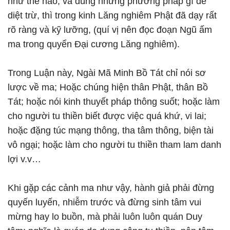
như thế nào, và dùng những phương pháp gì để
diệt trừ, thì trong kinh Lăng nghiêm Phật đã dạy rất
rõ ràng và kỹ lưỡng, (quí vị nên đọc đoạn Ngũ ấm
ma trong quyển Đại cương Lăng nghiêm).
Trong Luận này, Ngài Mã Minh Bồ Tát chỉ nói sơ
lược về ma; Hoặc chúng hiện thân Phật, thân Bồ
Tát; hoặc nói kinh thuyết pháp thông suốt; hoặc làm
cho người tu thiền biết được việc quá khứ, vi lai;
hoặc đặng túc mạng thông, tha tâm thông, biện tài
vô ngại; hoặc làm cho người tu thiền tham lam danh
lợi v.v…
Khi gặp các cảnh ma như vậy, hành giả phải đừng
quyến luyến, nhiễm trước và đừng sinh tâm vui
mừng hay lo buồn, mà phải luôn luôn quán Duy