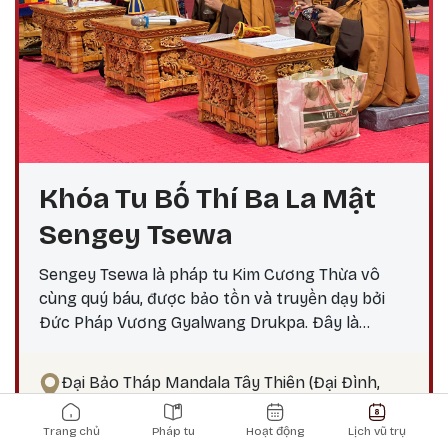
Khóa Tu Bố Thí Ba La Mật
Sengey Tsewa
Sengey Tsewa là pháp tu Kim Cương Thừa vô
cùng quý báu, được bảo tồn và truyền dạy bởi
Đức Pháp Vương Gyalwang Drukpa. Đây là
phương pháp thực hành giúp hành giả: Xả bỏ
phiền não bám chấp khổ đau Tích lũy công đức,
Đại Bảo Tháp Mandala Tây Thiên (Đại Đình,
hướng tới giác ngộ Tại sao nên thực hành vào
Phú Thọ)
Main navigation
ngày 25? Theo lịch Kim Cương Thừa, ngày 25 là
Thứ bảy, ngày 8 tháng 8 năm 2026
Trang chủ
Pháp tu
Hoạt động
Lịch vũ trụ
thời điểm công đức tu tập tăng trưởng mạnh