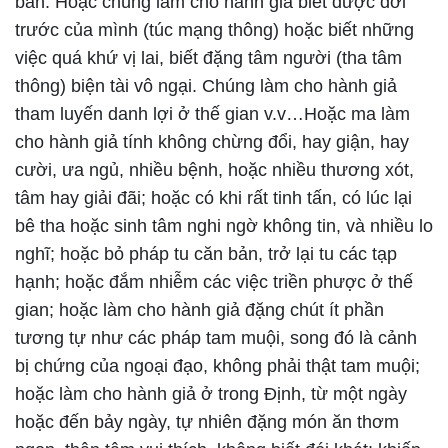
bàn. Hoặc chúng làm cho hành giả biết được đời
trước của mình (túc mạng thông) hoặc biết những
việc quá khứ vị lai, biết đặng tâm người (tha tâm
thông) biện tài vô ngại. Chúng làm cho hành giả
tham luyến danh lợi ở thế gian v.v…Hoặc ma làm
cho hành giả tính không chừng đổi, hay giận, hay
cười, ưa ngủ, nhiều bệnh, hoặc nhiều thương xót,
tâm hay giải đãi; hoặc có khi rất tinh tấn, có lúc lại
bê tha hoặc sinh tâm nghi ngờ không tin, và nhiều lo
nghĩ; hoặc bỏ pháp tu căn bản, trở lại tu các tạp
hạnh; hoặc đắm nhiễm các việc triền phược ở thế
gian; hoặc làm cho hành giả đặng chút ít phần
tương tự như các pháp tam muội, song đó là cảnh
bị chứng của ngoại đạo, không phải thật tam muội;
hoặc làm cho hành giả ở trong Định, từ một ngày
hoặc đến bảy ngày, tự nhiên đặng món ăn thơm