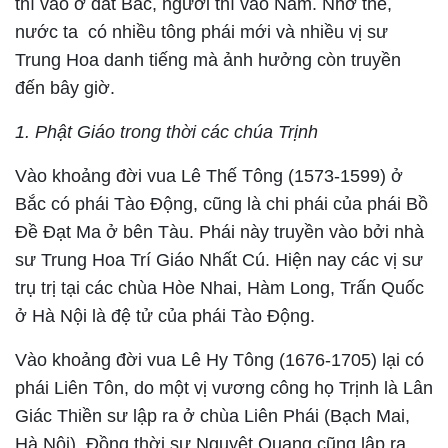
thì vào ở đất Bắc, người thì vào Nam. Nhờ thế,
nước ta có nhiều tông phái mới và nhiều vị sư
Trung Hoa danh tiếng mà ảnh hưởng còn truyền
đến bây giờ.
1. Phật Giáo trong thời các chúa Trịnh
Vào khoảng đời vua Lê Thế Tông (1573-1599) ở
Bắc có phái Tào Động, cũng là chi phái của phái Bồ
Đề Đạt Ma ở bên Tàu. Phái này truyền vào bởi nhà
sư Trung Hoa Trí Giáo Nhất Cú. Hiện nay các vị sư
trụ trị tại các chùa Hòe Nhai, Hàm Long, Trấn Quốc
ở Hà Nội là đệ tử của phái Tào Động.
Vào khoảng đời vua Lê Hy Tông (1676-1705) lại có
phái Liên Tôn, do một vị vương công họ Trịnh là Lân
Giác Thiền sư lập ra ở chùa Liên Phái (Bạch Mai,
Hà Nội). Đồng thời sư Nguyệt Quang cũng lập ra