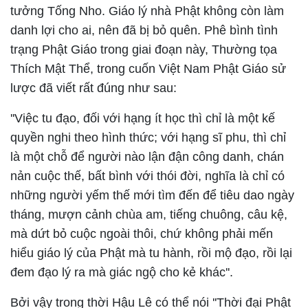
tưởng Tống Nho. Giáo lý nhà Phật không còn làm
danh lợi cho ai, nên đã bị bỏ quên. Phê bình tình
trạng Phật Giáo trong giai đoạn này, Thường tọa
Thích Mật Thể, trong cuốn Việt Nam Phật Giáo sử
lược đã viết rất đúng như sau:
''Việc tu đạo, đối với hạng ít học thì chỉ là một kế
quyền nghi theo hình thức; với hạng sĩ phu, thì chỉ
là một chỗ để người nào lận đận công danh, chán
nản cuộc thế, bất bình với thói đời, nghĩa là chỉ có
những người yếm thế mới tìm đến để tiêu dao ngày
tháng, mượn cảnh chùa am, tiếng chuông, câu kệ,
mà dứt bỏ cuộc ngoài thôi, chứ không phải mến
hiểu giáo lý của Phật mà tu hành, rồi mộ đạo, rồi lại
đem đạo lý ra mà giác ngộ cho kẻ khác''.
Bởi vậy trong thời Hậu Lê có thể nói ''Thời đại Phật