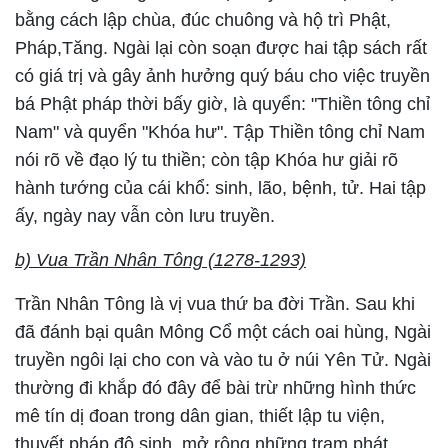
bằng cách lập chùa, đúc chuông và hộ trì Phật,
Pháp,Tăng. Ngài lại còn soạn được hai tập sách rất
có giá trị và gây ảnh hưởng quý báu cho việc truyền
bá Phật pháp thời bấy giờ, là quyển: "Thiền tông chỉ
Nam" và quyển "Khóa hư". Tập Thiền tông chỉ Nam
nói rõ về đạo lý tu thiền; còn tập Khóa hư giải rõ
hành tướng của cái khổ: sinh, lão, bệnh, tử. Hai tập
ấy, ngày nay vẫn còn lưu truyền.
b) Vua Trần Nhân Tông (1278-1293)
Trần Nhân Tông là vị vua thứ ba đời Trần. Sau khi
đã đánh bại quân Mông Cổ một cách oai hùng, Ngài
truyền ngôi lại cho con và vào tu ở núi Yên Tử. Ngài
thường đi khắp đó đây để bài trừ những hình thức
mê tín dị đoan trong dân gian, thiết lập tu viện,
thuyết pháp độ sinh, mở rộng những trạm phát