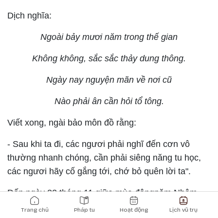
Dịch nghĩa:
Ngoài bảy mươi năm trong thế gian
Không không, sắc sắc thảy dung thông.
Ngày nay nguyện mãn về nơi cũ
Nào phải ân cần hỏi tổ tông.
Viết xong, ngài bảo môn đồ rằng:
- Sau khi ta đi, các ngươi phải nghĩ đến cơn vô
thường nhanh chóng, cần phải siêng năng tu học,
các ngươi hãy cố gắng tới, chớ bỏ quên lời ta".
Đến ngày 22 tháng 11 giữa mùa đôngnăm Nhâm
Main navigation
Tuất (1742) vào giờ mùi, Ngài dùng nưóc trà xong,
Trang chủ
Pháp tu
Hoạt động
Lịch vũ trụ