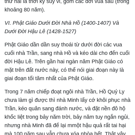
thứ hai là thời kỳ suy vi, gồm các đời vua sau (trong
khoảng 80 năm).
VI. Phật Giáo Dưới Đời Nhà Hồ (1400-1407) Và
Dưới Đời Hậu Lê (1428-1527)
Phật Giáo dần dần suy thoái từ dưới đời các vua
cuối nhà Trần, sang nhà Hồ và kéo dài cho đến cuối
đời Hậu Lê. Trên gần hai ngàn năm Phật Giáo có
mặt trên đất nước này, có thể nói giai đoạn này là
giai đoạn tối tăm nhất của Phật Giáo.
Trong 7 năm chiếp đoạt ngôi nhà Trần, Hồ Quý Ly
chưa làm gì được thì nhà Minh lấy cớ khôi phục nhà
Trần, kéo quân sang đánh nước, và đặt nền đô hộ
khốc liệt trong bảy năm trời, bảy năm tuy ngắn ngủi,
nhưng nhà Minh đã để lại mmột hậu quả rất tai hại
mà 100 năm sau vẫn chưa xóa nhòa hết. Thật vậy,