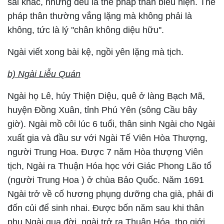
sai khác, nhưng đều là thể pháp thân biểu hiện. Thể
pháp thân thường vắng lặng mà không phải là
không, tức là lý ''chân không diệu hữu''.
Ngài viết xong bài kệ, ngồi yên lặng mà tịch.
b) Ngài Liễu Quán
Ngài họ Lê, húy Thiện Diệu, quê ở làng Bạch Mã,
huyện Đồng Xuân, tỉnh Phú Yên (sông Cầu bây
giờ). Ngài mồ côi lúc 6 tuổi, thân sinh Ngài cho Ngài
xuất gia và đầu sư với Ngài Tế Viên Hòa Thượng,
người Trung Hoa. Được 7 năm Hòa thượng Viên
tịch, Ngài ra Thuận Hóa học với Giác Phong Lão tổ
(người Trung Hoa ) ở chùa Bảo Quốc. Năm 1691
Ngài trở về cố hương phụng dưỡng cha già, phải đi
đốn củi để sinh nhai. Được bốn năm sau khi thân
phụ Ngài qua đời, ngài trở ra Thuận Hóa, thọ giới