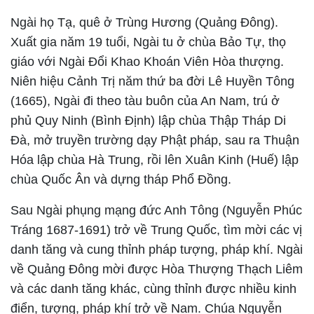
Ngài họ Tạ, quê ở Trùng Hương (Quảng Đông).
Xuất gia năm 19 tuổi, Ngài tu ở chùa Bảo Tự, thọ
giáo với Ngài Đổi Khao Khoán Viên Hòa thượng.
Niên hiệu Cảnh Trị năm thứ ba đời Lê Huyền Tông
(1665), Ngài đi theo tàu buôn của An Nam, trú ở
phủ Quy Ninh (Bình Định) lập chùa Thập Tháp Di
Đà, mở truyền trường dạy Phật pháp, sau ra Thuận
Hóa lập chùa Hà Trung, rồi lên Xuân Kinh (Huế) lập
chùa Quốc Ân và dựng tháp Phổ Đồng.
Sau Ngài phụng mạng đức Anh Tông (Nguyễn Phúc
Tráng 1687-1691) trở về Trung Quốc, tìm mời các vị
danh tăng và cung thỉnh pháp tượng, pháp khí. Ngài
về Quảng Đông mời được Hòa Thượng Thạch Liêm
và các danh tăng khác, cùng thỉnh được nhiều kinh
điển, tượng, pháp khí trở về Nam. Chúa Nguyễn