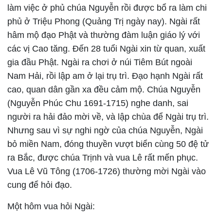
làm việc ở phủ chúa Nguyễn rồi được bổ ra làm chi
phủ ở Triệu Phong (Quảng Trị ngày nay). Ngài rất
hâm mộ đạo Phật và thường đàm luận giáo lý với
các vị Cao tăng. Đến 28 tuổi Ngài xin từ quan, xuất
gia đầu Phật. Ngài ra chơi ở núi Tiêm Bút ngoài
Nam Hải, rồi lập am ở lại trụ trì. Đạo hạnh Ngài rất
cao, quan dân gần xa đều cảm mộ. Chúa Nguyễn
(Nguyễn Phúc Chu 1691-1715) nghe danh, sai
người ra hải đảo mời về, và lập chùa để Ngài trụ trì.
Nhưng sau vì sự nghi ngờ của chúa Nguyễn, Ngài
bỏ miền Nam, đóng thuyền vượt biển cùng 50 đệ tử
ra Bắc, được chúa Trịnh và vua Lê rất mến phục.
Vua Lê Vũ Tông (1706-1726) thường mời Ngài vào
cung để hỏi đạo.
Một hôm vua hỏi Ngài: