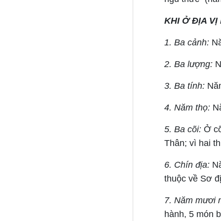
KHI Ở ĐỊA V
1. Ba cảnh:
Nă
2. Ba lượng:
N
3. Ba tính:
Năm 
4. Năm thọ:
Nă
5. Ba cõi:
Ở cõ
Thân; vì hai t
6. Chín địa:
Nă
thuộc về Sơ địa
7. Năm mươi 
hành, 5 món b