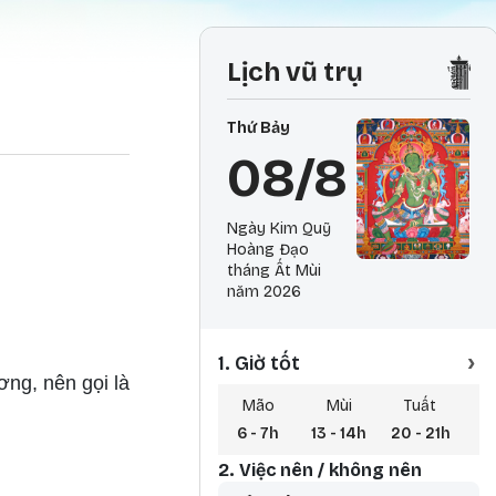
Lịch vũ trụ
Thứ Bảy
08/8
Ngày Kim Quỹ
Hoàng Đạo
tháng Ất Mùi
năm 2026
›
1. Giờ tốt
ơng, nên gọi là
Mão
Mùi
Tuất
6 - 7h
13 - 14h
20 - 21h
3 
2. Việc nên / không nên