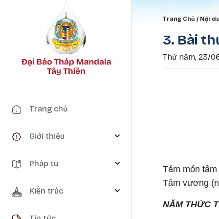
Breadc
Trang Chủ
Nội d
3. Bài t
Thứ năm, 23/06
Main navigation
Trang chủ
Giới thiệu
Pháp tu
Tám món tâm nà
Tâm vương (nhấ
Kiến trúc
NĂM THỨC 
Tin tức