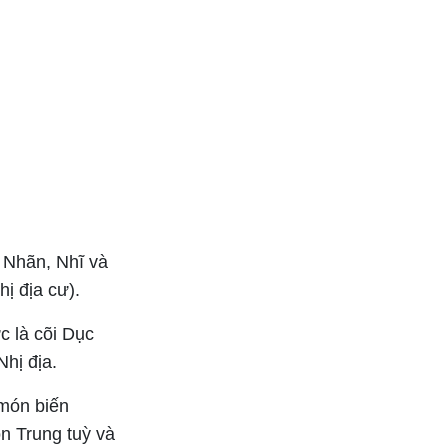
: Nhãn, Nhĩ và
ị địa cư).
c là cõi Dục
Nhị địa.
món biến
n Trung tuỳ và