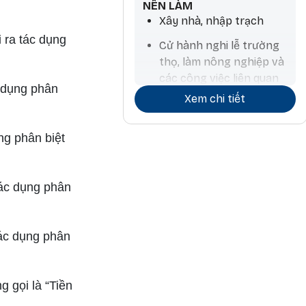
NÊN LÀM
Xây nhà, nhập trạch
 ra tác dụng
Cử hành nghi lễ trường
thọ, làm nông nghiệp và
các công việc liên quan
c dụng phân
đến nước, mua thú nuôi,
Xem chi tiết
tính toán chiêm tinh
ng phân biệt
tác dụng phân
tác dụng phân
 gọi là “Tiền