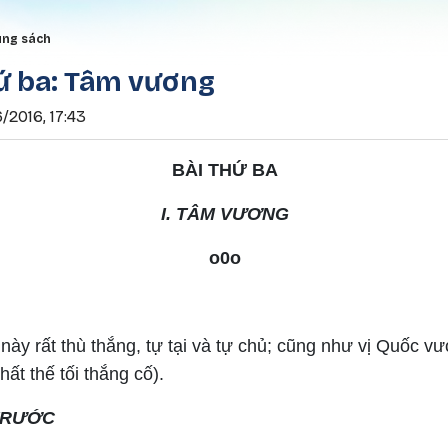
Nhảy đến nội dung
rumb
ung sách
hứ ba: Tâm vương
/2016, 17:43
BÀI THỨ BA
I. TÂM VƯƠNG
o0o
y rất thù thắng, tự tại và tự chủ; cũng như vị Quốc vư
t thế tối thắng cố).
TRƯỚC