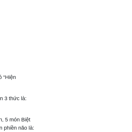
ó “Hiện
n 3 thức là:
h, 5 món Biệt
 phiền não là: