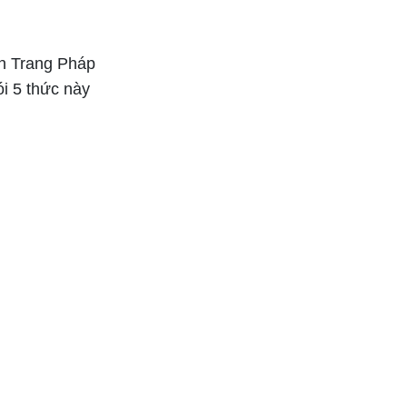
ền Trang Pháp
ói 5 thức này