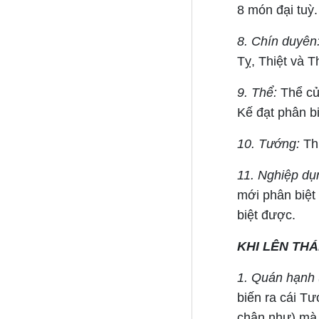
8 món đại tuỳ.
8. Chín duyên
Tỵ, Thiệt và T
9. Thể:
Thể của
Kế đạt phân bi
10. Tướng:
Thứ
11. Nghiệp dụ
mới phân biệt
biệt được.
KHI LÊN THÁ
1. Quán hạnh (
biến ra cái T
chân như) mà 