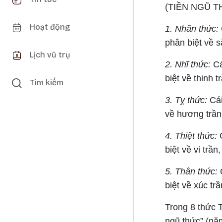
(TIỀN NGŨ T
Hoạt động
1. Nhãn thức:
phân biệt về s
Lịch vũ trụ
2. Nhĩ thức:
Cá
biệt về thinh t
Tìm kiếm
3. Tỵ thức:
Cái
về hương trần,
4. Thiệt thức:
C
biệt về vi trần
5. Thân thức:
C
biệt về xúc trầ
Trong 8 thức 
ngũ thức” (nă