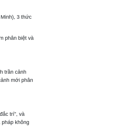
 Minh), 3 thức
ệm phân biệt và
h trần cảnh
 cảnh mới phân
ắc trí”, và
à pháp không