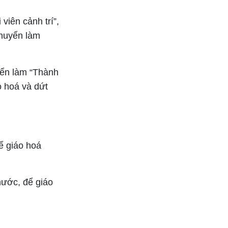
viên cảnh trí”,
chuyển làm
yển làm “Thành
o hoá và dứt
ể giáo hoá
hước, để giáo