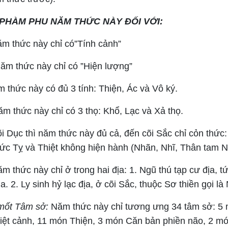
Ị PHÀM PHU NĂM THỨC NÀY ĐỐI VỚI:
m thức này chỉ có”Tính cảnh”
ăm thức này chỉ có ”Hiện lượng”
thức này có đủ 3 tính: Thiện, Ác và Vô ký.
m thức này chỉ có 3 thọ: Khổ, Lạc và Xả thọ.
i Dục thì năm thức này đủ cả, đến cõi Sắc chỉ cỏn thức
hức Tỵ và Thiệt không hiện hành (Nhãn, Nhĩ, Thân tam Nh
m thức này chỉ ở trong hai địa: 1. Ngũ thú tạp cư địa, tứ
. 2. Ly sinh hỷ lạc địa, ở cõi Sắc, thuộc Sơ thiền gọi là 
mốt Tâm sở:
Năm thức này chỉ tương ưng 34 tâm sở: 5 
iệt cảnh, 11 món Thiện, 3 món Căn bản phiền não, 2 mó