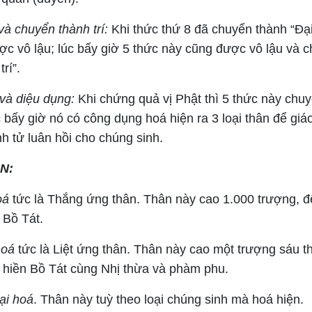
à chuyển thành trí:
Khi thức thứ 8 đã chuyển thành “Đại 
ợc vô lậu; lúc bấy giờ 5 thức này cũng được vô lậu và 
rí”.
và diệu dụng:
Khi chứng quả vị Phật thì 5 thức này chu
úc bấy giờ nó có công dụng hoá hiện ra 3 loại thân để giá
nh tử luân hồi cho chúng sinh.
N:
oá
tức là Thắng ứng thân. Thân này cao 1.000 trượng, đ
 Bồ Tát.
hoá
tức là Liệt ứng thân. Thân này cao một trượng sáu t
hiền Bồ Tát cùng Nhị thừa và phàm phu.
ại hoá
. Thân này tuỳ theo loại chúng sinh mà hoá hiện.