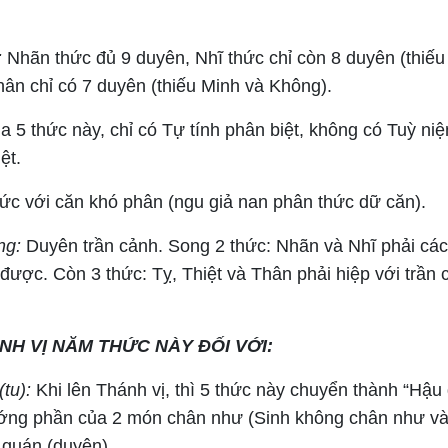
:
Nhãn thức đủ 9 duyên, Nhĩ thức chỉ còn 8 duyên (thiếu
hân chỉ có 7 duyên (thiếu Minh và Không).
 5 thức này, chỉ có Tự tính phân biệt, không có Tuỳ ni
ệt.
c với căn khó phân (ngu giả nan phân thức dữ căn).
ng:
Duyên trần cảnh. Song 2 thức: Nhãn và Nhĩ phải các
 được. Còn 3 thức: Tỵ, Thiệt và Thân phải hiệp với trần
NH VỊ NĂM THỨC NÀY ĐỐI VỚI:
tu):
Khi lên Thánh vị, thì 5 thức này chuyển thành “Hậu đ
ướng phần của 2 món chân như (Sinh không chân như v
quán (duyên).