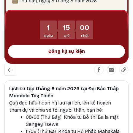
Thứ bảy, ngày 8 tháng 8 năm 2026
thời điểm công đức tu tập tăng trưởng mạnh
mẽ, đặc biệt thích hợp để thực hành các pháp tu
Phật Bản Tôn Mẫu Tính.
1
15
00
:
:
Ngày
Giờ
Phút
Đăng ký sự kiện
Lịch tu tập tháng 8 năm 2026 tại Đại Bảo Tháp
Mandala Tây Thiên
Quý đạo hữu hoan hỷ lưu lại lịch, lên kế hoạch
tham dự và chia sẻ tới người thân, bạn bè:
08/08 (Thứ Bảy) Khóa tu Bố thí Ba la mật
Sengey Tsewa
11/08 (Thứ Ba) Khóa tu Hộ Pháp Mahakala