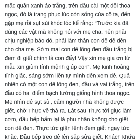
mặc quần xanh áo trắng, trên đầu cài một đôi thoa
ngọc, đó là trang phục lúc còn sống của cô ta, đến
gặp mẹ rồi sụt sùi khóc lóc kể rằng: “Trước kia đã
dùng các vật mà không nói với mẹ cha, nên phải
chịu nghiệp báo đó, phải làm thân con dê để đền
cho cha mẹ. Sớm mai con dê lông đen đầu trắng bị
đem đi giết chính là con đấy! Vậy xin mẹ gia ơn từ
mẫu xin giùm tính mệnh giúp con”. Mẹ kinh hoàng
tỉnh giấc, sáng sớm liền tự mình đến xem dê. Quả
nhiên có một con dê lông đen, đầu và vai trắng, trên
đầu có hai điểm bạch tướng giống hình thoa ngọc.
Mẹ nhìn dê sụt sùi, cấm người nhà không được
giết, chờ Thực về thả ra. Lát sau Thực tới giục làm
cơm, đầu bếp bẩm lại là phu nhân không cho giết
con dê đen. Thực tức giận lệnh đem giết ngay tức
khắc. Đầu bếp treo dê lên sắp sửa giết. Khách khứa