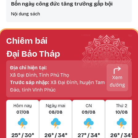
Bốn ngày công đức tăng trưởng gấp bội
Nội dung sách
Chiêm bái
Đại Bảo Tháp
Địa chỉ hiện tại:
Xã Đại Đình, Tình Phú Thọ
Xem
Trước sáp nhập:
Xã Đại Đình, huyện Tam
đường
Đảo, tỉnh Vĩnh Phúc
Hôm nay
Ngày mai
CN
Thứ 2
07/08
08/08
09/08
10/08
25° / 30°
26° / 34°
27° / 34°
26° / 34°