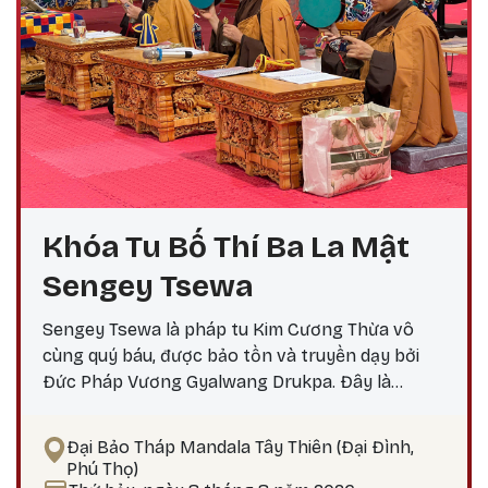
Khóa Tu Bố Thí Ba La Mật
Sengey Tsewa
Sengey Tsewa là pháp tu Kim Cương Thừa vô
cùng quý báu, được bảo tồn và truyền dạy bởi
Đức Pháp Vương Gyalwang Drukpa. Đây là
phương pháp thực hành giúp hành giả: Xả bỏ
phiền não bám chấp khổ đau Tích lũy công đức,
Đại Bảo Tháp Mandala Tây Thiên (Đại Đình,
hướng tới giác ngộ Tại sao nên thực hành vào
Phú Thọ)
ngày 25? Theo lịch Kim Cương Thừa, ngày 25 là