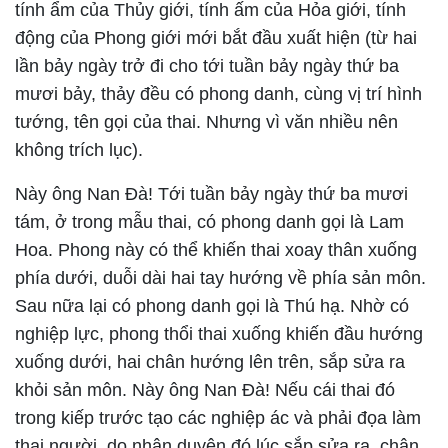
tính ẩm của Thủy giới, tính ấm của Hỏa giới, tính
động của Phong giới mới bắt đầu xuất hiện (từ hai
lần bảy ngày trở đi cho tới tuần bảy ngày thứ ba
mươi bảy, thảy đều có phong danh, cùng vị trí hình
tướng, tên gọi của thai. Nhưng vì văn nhiều nên
không trích lục).
Này ông Nan Đà! Tới tuần bảy ngày thứ ba mươi
tám, ở trong mẫu thai, có phong danh gọi là Lam
Hoa. Phong này có thể khiến thai xoay thân xuống
phía dưới, duỗi dài hai tay hướng về phía sản môn.
Sau nữa lại có phong danh gọi là Thú hạ. Nhờ có
nghiệp lực, phong thổi thai xuống khiến đầu hướng
xuống dưới, hai chân hướng lên trên, sắp sửa ra
khỏi sản môn. Này ông Nan Đà! Nếu cái thai đó
trong kiếp trước tạo các nghiệp ác và phải đọa làm
thai người, do nhân duyên đó lúc sắp sửa ra, chân