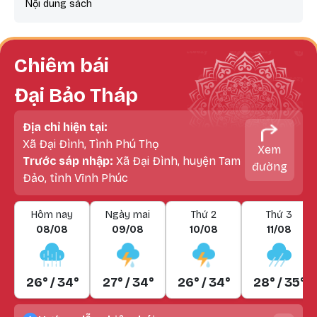
Nội dung sách
Chiêm bái
Đại Bảo Tháp
Địa chỉ hiện tại:
Xã Đại Đình, Tình Phú Thọ
Xem
Trước sáp nhập:
Xã Đại Đình, huyện Tam
đường
Đảo, tỉnh Vĩnh Phúc
Hôm nay
Ngày mai
Thứ 2
Thứ 3
08/08
09/08
10/08
11/08
26° / 34°
27° / 34°
26° / 34°
28° / 35°