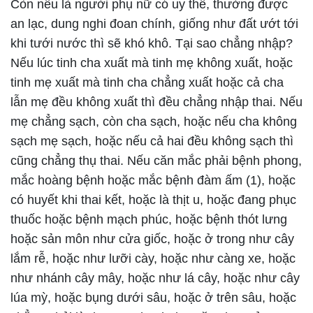
Còn nếu là người phụ nữ có uy thế, thường được
an lạc, dung nghi đoan chính, giống như đất ướt tới
khi tưới nước thì sẽ khó khô. Tại sao chẳng nhập?
Nếu lúc tinh cha xuất mà tinh mẹ không xuất, hoặc
tinh mẹ xuất mà tinh cha chẳng xuất hoặc cả cha
lẫn mẹ đều không xuất thì đều chẳng nhập thai. Nếu
mẹ chẳng sạch, còn cha sạch, hoặc nếu cha không
sạch mẹ sạch, hoặc nếu cả hai đều không sạch thì
cũng chẳng thụ thai. Nếu căn mắc phải bệnh phong,
mắc hoàng bệnh hoặc mắc bệnh đàm ấm (1), hoặc
có huyết khi thai kết, hoặc là thịt u, hoặc đang phục
thuốc hoặc bệnh mạch phúc, hoặc bệnh thót lưng
hoặc sản môn như cửa giốc, hoặc ở trong như cây
lắm rễ, hoặc như lưỡi cày, hoặc như càng xe, hoặc
như nhánh cây mây, hoặc như lá cây, hoặc như cây
lúa mỳ, hoặc bụng dưới sâu, hoặc ở trên sâu, hoặc