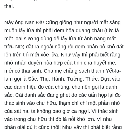
thai.
Này ông Nan Đà! Cũng giống như người mắt sáng
muốn lấy lửa thì phải đem hỏa quang châu (tức là
một loại sương dùng để lấy lửa từ ánh nắng mặt
trời- ND) đặt ra ngoài nắng rồi đem phân bò khô đặt
lên trên thì mới xòe lửa. Như vậy thì phải biết rằng
nhờ nhân duyên hòa hợp của tinh cha huyết mẹ,
mới có thai sinh. Cha mẹ chẳng sạch thanh Yết-la-
lam gọi là Sắc, Thụ, Hành, Tưởng, Thức. Dựa vào
các danh hiệu đó của chúng, cho nên gọi là danh
sắc. Cái danh sắc đáng ghét do các uẩn họp lại đó
thác sinh vào chư hữu, thậm chí chỉ một phần nhỏ
của sát na, ta không bao giờ ca ngợi. Vì thác sinh
vào trong chư hữu thì đó là nỗi khổ lớn. Ví như
phân giải dù ít cũng thôi! Như vậy thì phải biết rằng