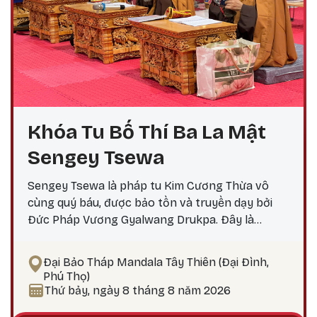
Khóa Tu Bố Thí Ba La Mật
Sengey Tsewa
Sengey Tsewa là pháp tu Kim Cương Thừa vô
cùng quý báu, được bảo tồn và truyền dạy bởi
Đức Pháp Vương Gyalwang Drukpa. Đây là
phương pháp thực hành giúp hành giả: Xả bỏ
phiền não bám chấp khổ đau Tích lũy công đức,
Đại Bảo Tháp Mandala Tây Thiên (Đại Đình,
hướng tới giác ngộ Tại sao nên thực hành vào
Phú Thọ)
ngày 25? Theo lịch Kim Cương Thừa, ngày 25 là
Thứ bảy, ngày 8 tháng 8 năm 2026
thời điểm công đức tu tập tăng trưởng mạnh