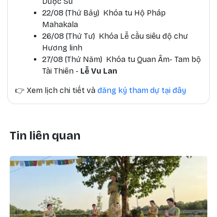
Dược Sư
22/08 (Thứ Bảy) Khóa tu Hộ Pháp
Mahakala
26/08 (Thứ Tư) Khóa Lễ cầu siêu độ chư
Hương linh
27/08 (Thứ Năm) Khóa tu Quan Âm- Tam bộ
Tài Thiên -
Lễ Vu Lan
👉
Xem lịch chi tiết và
đăng ký tham dự tại đây
Tin liên quan