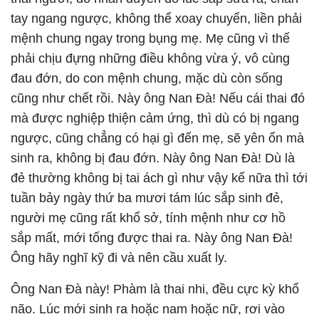
tay ngang ngược, không thể xoay chuyển, liền phải
mệnh chung ngay trong bụng mẹ. Mẹ cũng vì thế
phải chịu đựng những điều không vừa ý, vô cùng
đau đớn, do con mệnh chung, mặc dù còn sống
cũng như chết rồi. Này ông Nan Đà! Nếu cái thai đó
mà được nghiệp thiện cảm ứng, thì dù có bị ngang
ngược, cũng chẳng có hại gì đến mẹ, sẽ yên ổn mà
sinh ra, không bị đau đớn. Này ông Nan Đà! Dù là
đẻ thường không bị tai ách gì như vậy kế nữa thì tới
tuần bảy ngày thứ ba mươi tám lúc sắp sinh đẻ,
người mẹ cũng rất khổ sở, tính mệnh như cơ hồ
sắp mất, mới tống được thai ra. Này ông Nan Đà!
Ông hãy nghĩ kỹ đi và nên cầu xuất ly.
Ông Nan Đà này! Phàm là thai nhi, đều cực kỳ khổ
não. Lúc mới sinh ra hoặc nam hoặc nữ, rơi vào