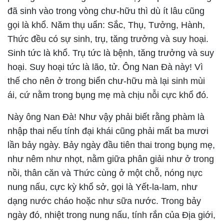
đã sinh vào trong vòng chư-hữu thì dù ít lâu cũng
gọi là khổ. Năm thụ uẩn: Sắc, Thụ, Tưởng, Hành,
Thức đều có sự sinh, trụ, tăng trưởng và suy hoại.
Sinh tức là khổ. Trụ tức là bệnh, tăng trưởng và suy
hoại. Suy hoại tức là lão, tử. Ông Nan Đà này! Vì
thế cho nên ở trong biển chư-hữu mà lại sinh mùi
ái, cứ nằm trong bụng mẹ mà chịu nỗi cực khổ đó.
Này ông Nan Đà! Như vậy phải biết rằng phàm là
nhập thai nếu tính đại khái cũng phải mất ba mươi
lần bảy ngày. Bảy ngày đầu tiên thai trong bụng mẹ,
như nêm như nhọt, nằm giữa phân giải như ở trong
nồi, thân căn và Thức cùng ở một chỗ, nóng nực
nung nấu, cực kỳ khổ sở, gọi là Yết-la-lam, như
dạng nước cháo hoặc như sữa nước. Trong bảy
ngày đó, nhiệt trong nung nấu, tính rắn của Địa giới,