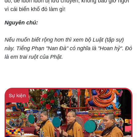
đó, để luôn luôn bị lưu chuyển, không bao giờ ngơi
vì cái biển khổ đó làm gì!
Nguyên chú:
Nếu muốn biết rộng hơn thì xem bộ Luật (tập sự)
này. Tiếng Phạn "Nan Đà" có nghĩa là "Hoan hỷ". Đó
là em trai ruột của Phật.
Sự kiện