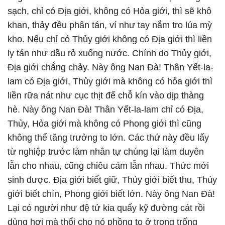
sạch, chỉ có Địa giới, không có Hỏa giới, thì sẽ khô
khan, thảy đều phân tán, ví như tay nắm tro lúa mỳ
kho. Nếu chỉ có Thủy giới không có Địa giới thì liền
ly tán như dầu rỏ xuống nước. Chính do Thủy giới,
Địa giới chẳng chảy. Này ông Nan Đà! Thân Yết-la-
lam có Địa giới, Thủy giới mà không có hỏa giới thì
liền rữa nát như cục thịt để chỗ kín vào dịp thàng
hè. Này ông Nan Đà! Thân Yết-la-lam chỉ có Địa,
Thủy, Hỏa giới mà không có Phong giới thì cũng
không thể tăng trưởng to lớn. Các thứ này đều lấy
từ nghiệp trước làm nhân tự chúng lại làm duyên
lẫn cho nhau, cũng chiêu cảm lẫn nhau. Thức mới
sinh được. Địa giới biết giữ, Thủy giới biết thu, Thủy
giới biết chín, Phong giới biết lớn. Này ông Nan Đà!
Lại có người như đệ tử kia quấy kỹ đường cát rồi
dùng hơi mà thổi cho nó phồng to ở trong trống