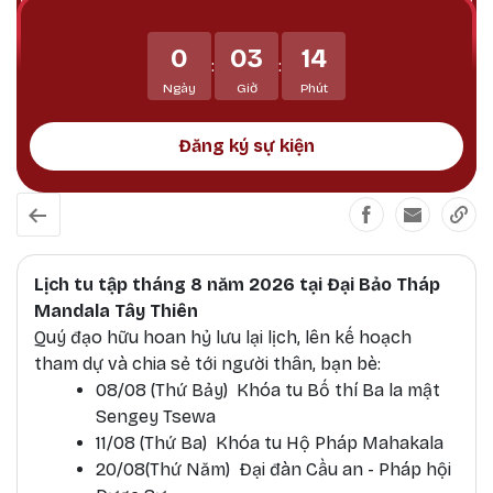
mẽ, đặc biệt thích hợp để thực hành các pháp tu
Phật Bản Tôn Mẫu Tính.
0
03
14
:
:
Ngày
Giờ
Phút
Đăng ký sự kiện
Lịch tu tập tháng 8 năm 2026 tại Đại Bảo Tháp
Mandala Tây Thiên
Quý đạo hữu hoan hỷ lưu lại lịch, lên kế hoạch
tham dự và chia sẻ tới người thân, bạn bè:
08/08 (Thứ Bảy) Khóa tu Bố thí Ba la mật
Sengey Tsewa
11/08 (Thứ Ba) Khóa tu Hộ Pháp Mahakala
20/08(Thứ Năm) Đại đàn Cầu an - Pháp hội