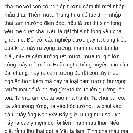
cha mẹ với con có nghiệp tương cảm thì mới nhập
mẫu thai. Thêm nữa, Trung hữu đó lúc định nhập
thai tâm thường điên đảo, nếu là trai thì sinh lòng
yêu mẹ ghét cha. Nếu là gái thì sinh lòng yêu cha
ghét mẹ. Đối với các nghiệp được gây ra trong kiếp
quá khứ, nảy ra vọng tưởng, thành ra cái tâm tà
giải, nảy ra cảm tưởng rét mướt, mưa to, gió lớn
cùng mây mù u ám. Hoặc nghe tiếng huyên náo của
đại chúng, nảy ra cảm tưởng đó rồi còn tùy theo
nghiệp hơn kém mà nảy ra loại cảm tưởng hư vọng.
Mười loại đó là những gì? Đó là: Ta lên giường lên
tòa, Ta vào am cỏ, ta vào nhà tranh, Ta chui bụi cỏ,
Ta vào trong rừng, Ta vào hốc tường, Ta chui vào
dậu. Này ông Nan Đà! Bấy giờ Trung hữu sau khi
nẩy ra các ý niệm đó rồi liền nhập mẫu thai. Nếu
biết rằng thụ thai gọi là Yết-la-lam. Tinh cha máu mẹ