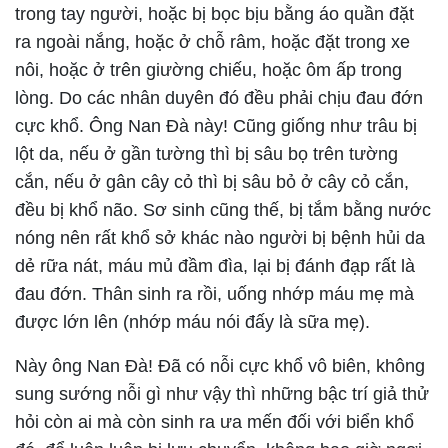
trong tay người, hoặc bị bọc bịu bằng áo quần đặt
ra ngoài nắng, hoặc ở chỗ râm, hoặc đặt trong xe
nôi, hoặc ở trên giường chiếu, hoặc ôm ấp trong
lòng. Do các nhân duyên đó đều phải chịu đau đớn
cực khổ. Ông Nan Đà này! Cũng giống như trâu bị
lột da, nếu ở gần tường thì bị sâu bọ trên tường
cắn, nếu ở gân cây cỏ thì bị sâu bỏ ở cây cỏ cắn,
đều bị khổ não. Sơ sinh cũng thế, bị tắm bằng nước
nóng nên rất khổ sở khác nào người bị bệnh hủi da
dẻ rữa nát, máu mủ đầm đìa, lại bị đánh đạp rất là
đau đớn. Thân sinh ra rồi, uống nhớp máu mẹ mà
được lớn lên (nhớp máu nói đấy là sữa mẹ).
Này ông Nan Đà! Đã có nỗi cực khổ vô biên, không
sung sướng nỗi gì như vậy thì những bậc trí giả thử
hỏi còn ai mà còn sinh ra ưa mến đối với biển khổ